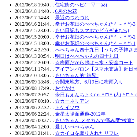
2012/06/18 19:40 ...
住宅街のヘビ(￣▽￣აა)
2012/06/18 14:40 ...
6月のお花
2012/06/17 14:48 ...
最近のつれづれ
2012/06/16 21:44 ...
幸せお花畑のべべちゃん(*＾～＾*)-3
2012/06/15 23:00 ...
もい日記もスマホでどうぞ★('-^v)
2012/06/15 20:00 ...
幸せお花畑のべべちゃん(*＾～＾*)-2
2012/06/15 18:00 ...
幸せお花畑のべべちゃん(*＾～＾*)-1
2012/06/14 22:30 ...
べべちゃん四十九日【うちの子神さ
2012/06/13 20:54 ...
明日はべべちゃんの四十九日
2012/06/12 20:09 ...
☆梅雨だから超はっ水・安全コート
2012/06/11 17:44 ...
アイアンバロン【スマホ支店】近日オープ
2012/06/10 13:05 ...
もいちゃん的“結界”
2012/06/09 18:46 ...
☆関東地方、6月9日に梅雨入り
2012/06/08 17:49 ...
おでかけ
2012/06/07 20:57 ...
今日もえんちょく(ｏ＾□＾)人(＾□＾ｏ
2012/06/07 00:10 ...
☆カーネリアン
2012/06/06 22:32 ...
トケイソウ
2012/06/06 22:24 ...
金星太陽面通過-2012年
2012/06/05 00:37 ...
もいちゃん メタカムで痛み度“検査”
2012/06/04 12:00 ...
愛しいべべちゃん
2012/06/03 21:41 ...
☆カイロを取り入れたリフレ