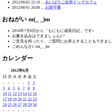
2012/06/02 22:10 ...
あいばろご近所ドッグカフェ
2012/06/01 20:00 ...
お留守番
おねがい m(_ _)m
2018年7月8日から「もにもに成長日記」です♪
お書き込みはできましぇん(^^ゞ
ご意見を伺ったり、ご質問にお答えすることもできまし
ごめんなさいm(_ _)m
カレンダー
2012年6月
日
月
火
水
木
金
土
-
-
-
-
-
1
2
3
4
5
6
7
8
9
10
11
12
13
14
15
16
17
18
19
20
21
22
23
24
25
26
27
28
29
30
-
-
-
-
-
-
-