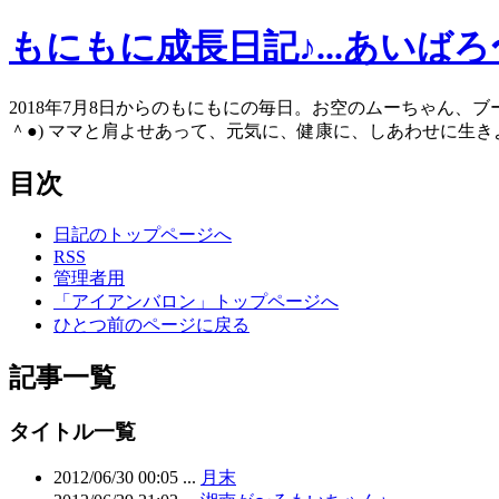
もにもに成長日記♪...あいば
2018年7月8日からのもにもにの毎日。お空のムーちゃん、
＾●) ママと肩よせあって、元気に、健康に、しあわせに生きよう
目次
日記のトップページへ
RSS
管理者用
「アイアンバロン」トップページへ
ひとつ前のページに戻る
記事一覧
タイトル一覧
2012/06/30 00:05 ...
月末