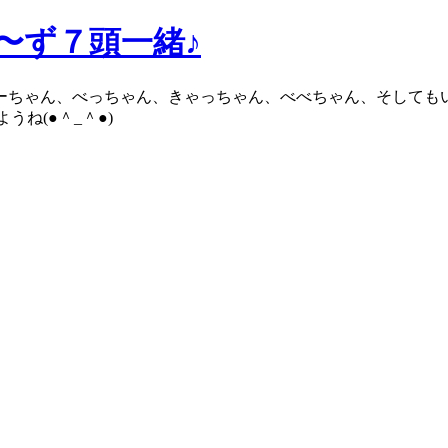
ろ〜ず７頭一緒♪
ブーちゃん、べっちゃん、きゃっちゃん、べべちゃん、そしても
ね(●＾_＾●)