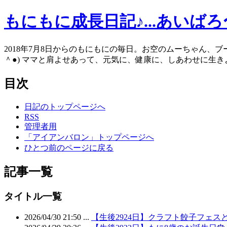
もにもに成長日記♪...あいば
2018年7月8日からのもにもにの毎日。お空のムーちゃん、
＾●) ママと肩よせあって、元気に、健康に、しあわせに生きよう
目次
日記のトップページへ
RSS
管理者用
「アイアンバロン」トップページへ
ひとつ前のページに戻る
記事一覧
タイトル一覧
2026/04/30 21:50 ...
【生後2924日】クラフト餃子フェス