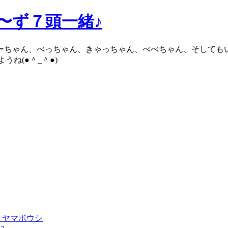
ろ〜ず７頭一緒♪
ブーちゃん、べっちゃん、きゃっちゃん、べべちゃん、そしても
ね(●＾_＾●)
とヤマボウシ