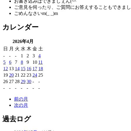
お書き込みはできましぇん(^^ゞ
ご意見を伺ったり、ご質問にお答えすることもできまし
ごめんなさいm(_ _)m
カレンダー
2026年4月
日
月
火
水
木
金
土
-
-
-
1
2
3
4
5
6
7
8
9
10
11
12
13
14
15
16
17
18
19
20
21
22
23
24
25
26
27
28
29
30
-
-
-
-
-
-
-
-
-
前の月
次の月
過去ログ