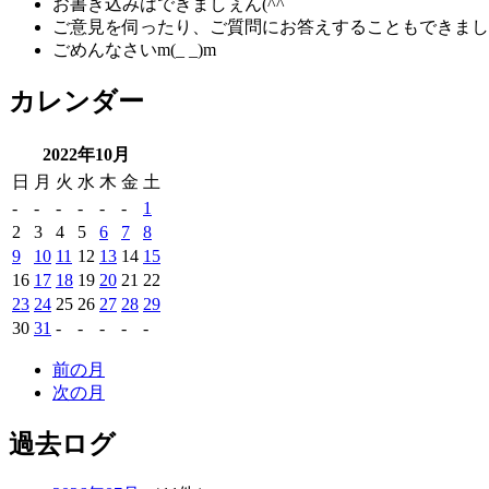
お書き込みはできましぇん(^^ゞ
ご意見を伺ったり、ご質問にお答えすることもできまし
ごめんなさいm(_ _)m
カレンダー
2022年10月
日
月
火
水
木
金
土
-
-
-
-
-
-
1
2
3
4
5
6
7
8
9
10
11
12
13
14
15
16
17
18
19
20
21
22
23
24
25
26
27
28
29
30
31
-
-
-
-
-
前の月
次の月
過去ログ