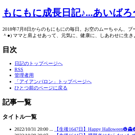
もにもに成長日記♪...あいば
2018年7月8日からのもにもにの毎日。お空のムーちゃん、
＾●) ママと肩よせあって、元気に、健康に、しあわせに生きよう
目次
日記のトップページへ
RSS
管理者用
「アイアンバロン」トップページへ
ひとつ前のページに戻る
記事一覧
タイトル一覧
2022/10/31 20:00 ...
【生後1647日】Happy Halloween🎃👻