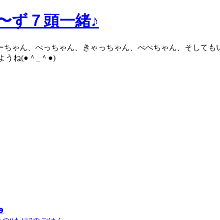
ろ〜ず７頭一緒♪
ブーちゃん、べっちゃん、きゃっちゃん、べべちゃん、そしても
ね(●＾_＾●)
