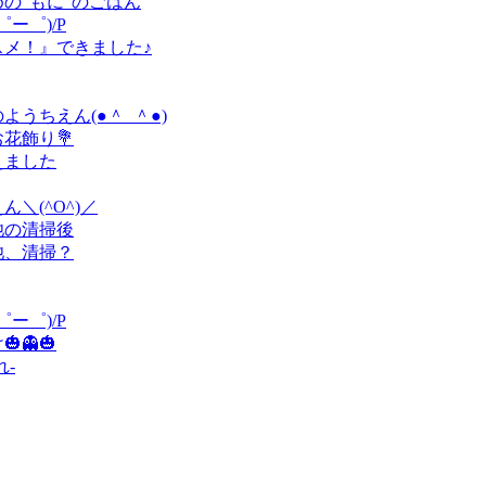
めの“もに”のごはん
ー゜)/P
スメ！』できました♪
ようちえん(●＾_＾●)
花飾り💐
えました
＼(^O^)／
池の清掃後
池、清掃？
ー゜)/P
👻🎃
れ-