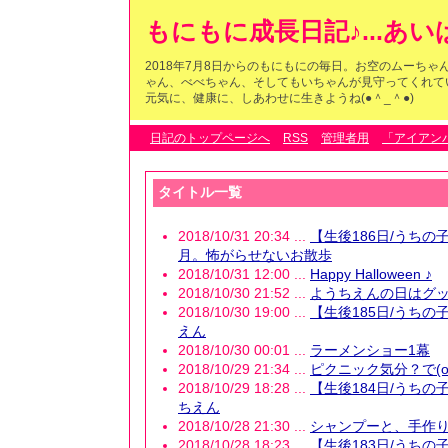
もにもに成長日記♪...あ
2018年7月8日からのもにもにの毎日。お空のムーち
ゃん、べべちゃん、そしてもいちゃんが見守ってくれている
元気に、健康に、しあわせに生きようね(●＾_＾●)
日記のトップページへ
RSS
管理者用
「アイアン
タイトル一覧
2018/10/31 20:34 ...
【生後186日/うちの
月。怖がらせないお散歩
2018/10/31 12:00 ...
Happy Halloween ♪
2018/10/30 21:52 ...
ようちえんの日はグッ
2018/10/30 19:00 ...
【生後185日/うちの
えん
2018/10/30 00:01 ...
ラーメンショー1幕
2018/10/29 21:34 ...
ピクニック気分？で(o^
2018/10/29 18:28 ...
【生後184日/うちの
ちえん
2018/10/28 21:30 ...
シャンプーと、手作り
2018/10/28 18:23 ...
【生後183日/うちの