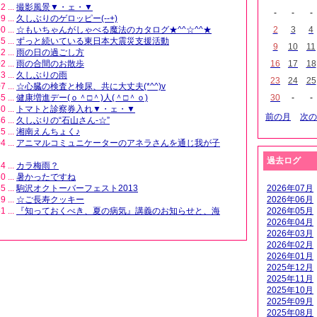
2 ...
撮影風景▼・ェ・▼
-
-
-
9 ...
久しぶりのゲロッピー(--+)
0 ...
☆もいちゃんがしゃべる魔法のカタログ★^^☆^^★
2
3
4
5 ...
ずっと続いている東日本大震災支援活動
9
10
11
2 ...
雨の日の過ごし方
2 ...
雨の合間のお散歩
16
17
18
3 ...
久しぶりの雨
23
24
25
7 ...
☆心臓の検査と検尿、共に大丈夫(*^^)v
5 ...
健康増進デー(ｏ＾□＾)人(＾□＾ｏ)
30
-
-
0 ...
トマトと診察券入れ▼・ェ・▼
前の月
次の
6 ...
久しぶりの“石山さん-☆”
5 ...
湘南えんちょく♪
4 ...
アニマルコミュニケーターのアネラさんを通じ我が子
過去ログ
4 ...
カラ梅雨？
0 ...
暑かったですね
5 ...
駒沢オクトーバーフェスト2013
2026年07月
9 ...
☆ご長寿クッキー
2026年06月
1 ...
『知っておくべき、夏の病気』講義のお知らせと、海
2026年05月
2026年04月
2026年03月
2026年02月
2026年01月
2025年12月
2025年11月
2025年10月
2025年09月
2025年08月