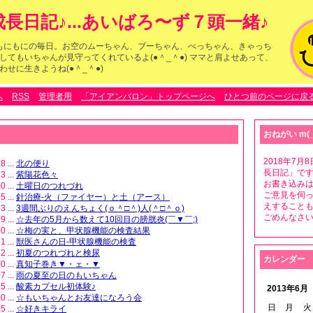
長日記♪...あいばろ〜ず７頭一緒♪
らのもにもにの毎日。お空のムーちゃん、ブーちゃん、べっちゃん、きゃっち
してもいちゃんが見守ってくれているよ(●＾_＾●) ママと肩よせあって、
せに生きようね(●＾_＾●)
へ
RSS
管理者用
「アイアンバロン」トップページへ
ひとつ前のページに戻
おねがい m(_
2018年7
8 ...
北の便り
長日記」です
3 ...
紫陽花色々
お書き込みは
0 ...
土曜日のつれづれ
ご意見を伺
5 ...
針治療-火（ファイヤー）と土（アース）
えすること
3 ...
3週間ぶりのえんちょく(ｏ＾□＾)人(＾□＾ｏ)
ごめんなさいm
9 ...
☆去年の5月から数えて10回目の膀胱炎(￣▼￣;)
0 ...
☆梅の実と、甲状腺機能の検査結果
1 ...
獣医さんの日-甲状腺機能の検査
2 ...
初夏のつれづれと検尿
カレンダー
0 ...
真知子巻き▼・ェ・▼
7 ...
雨の夏至の日のもいちゃん
5 ...
酸素カプセル初体験♪
2013年6月
0 ...
☆もいちゃんとお友達になろう会
日
月
火
5 ...
☆好きキライ