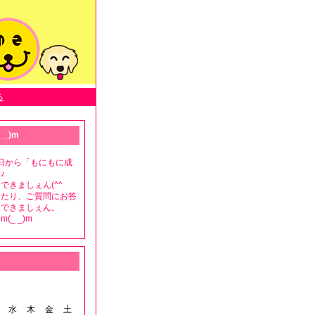
る
 _)m
月8日から「もにもに成
♪
できましぇん(^^ゞ
ったり、ご質問にお答
もできましぇん。
(_ _)m
水
木
金
土