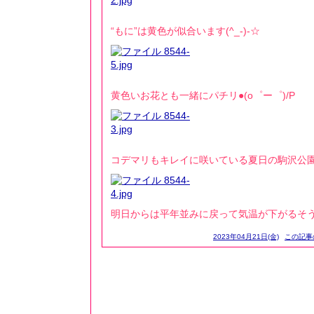
“もに”は黄色が似合います(^_-)-☆
黄色いお花とも一緒にパチリ●(o゜ー゜)/P
コデマリもキレイに咲いている夏日の駒沢公園
明日からは平年並みに戻って気温が下がるそ
2023年04月21日(金)
この記事