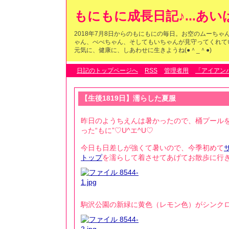
もにもに成長日記♪...あ
2018年7月8日からのもにもにの毎日。お空のムーち
ゃん、べべちゃん、そしてもいちゃんが見守ってくれている
元気に、健康に、しあわせに生きようね(●＾_＾●)
日記のトップページへ
RSS
管理者用
「アイアン
【生後1819日】濡らした夏服
昨日のようちえんは暑かったので、桶プール
った“もに”♡U^エ^U♡
今日も日差しが強くて暑いので、今季初めて
トップ
を濡らして着させてあげてお散歩に行きま
駒沢公園の新緑に黄色（レモン色）がシンクロ