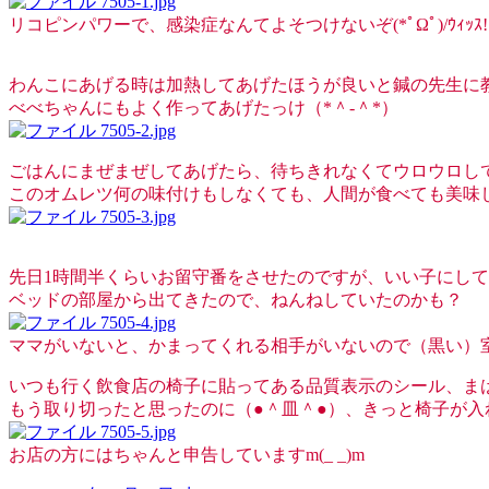
リコピンパワーで、感染症なんてよそつけないぞ(*ﾟΩﾟ)/ｳｨｯｽ!
わんこにあげる時は加熱してあげたほうが良いと鍼の先生に教
べべちゃんにもよく作ってあげたっけ（*＾-＾*）
ごはんにまぜまぜしてあげたら、待ちきれなくてウロウロして、お
このオムレツ何の味付けもしなくても、人間が食べても美味
先日1時間半くらいお留守番をさせたのですが、いい子にしていられ
ベッドの部屋から出てきたので、ねんねしていたのかも？
ママがいないと、かまってくれる相手がいないので（黒い）室
いつも行く飲食店の椅子に貼ってある品質表示のシール、ま
もう取り切ったと思ったのに（●＾皿＾●）、きっと椅子が入れ
お店の方にはちゃんと申告していますm(_ _)m