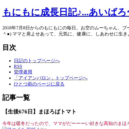
もにもに成長日記♪...あいば
2018年7月8日からのもにもにの毎日。お空のムーちゃん、
＾●) ママと肩よせあって、元気に、健康に、しあわせに生きよう
目次
日記のトップページへ
RSS
管理者用
「アイアンバロン」トップページへ
ひとつ前のページに戻る
記事一覧
【生後676日】まほろばトマト
今年は暖冬だったので、ママがだーーーい好きな高知のまほ