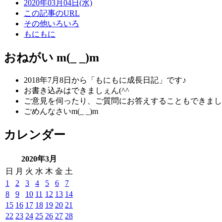
2020年03月04日(水)
この記事のURL
その他いろいろ
もにもに
おねがい m(_ _)m
2018年7月8日から「もにもに成長日記」です♪
お書き込みはできましぇん(^^ゞ
ご意見を伺ったり、ご質問にお答えすることもできまし
ごめんなさいm(_ _)m
カレンダー
2020年3月
日
月
火
水
木
金
土
1
2
3
4
5
6
7
8
9
10
11
12
13
14
15
16
17
18
19
20
21
22
23
24
25
26
27
28