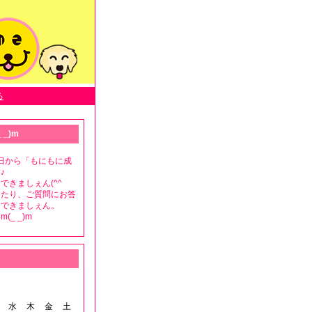
る
 _)m
月8日から「もにもに成
♪
できましぇん(^^ゞ
ったり、ご質問にお答
もできましぇん。
(_ _)m
水
木
金
土