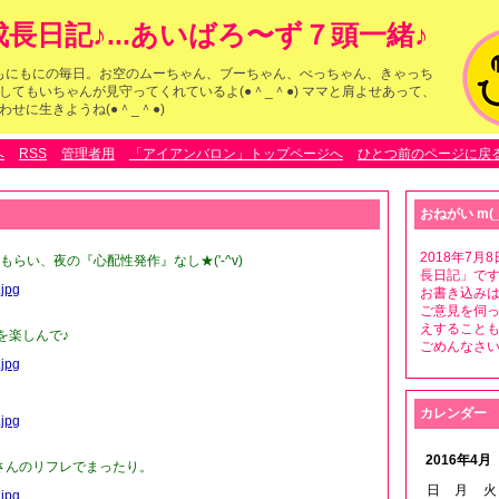
長日記♪...あいばろ〜ず７頭一緒♪
らのもにもにの毎日。お空のムーちゃん、ブーちゃん、べっちゃん、きゃっち
してもいちゃんが見守ってくれているよ(●＾_＾●) ママと肩よせあって、
せに生きようね(●＾_＾●)
へ
RSS
管理者用
「アイアンバロン」トップページへ
ひとつ前のページに戻
おねがい m(_
2018年7
らい、夜の『心配性発作』なし★('-^v)
長日記」です
お書き込みは
ご意見を伺
えすること
を楽しんで♪
ごめんなさいm
カレンダー
2016年4月
Paさんのリフレでまったり。
日
月
火