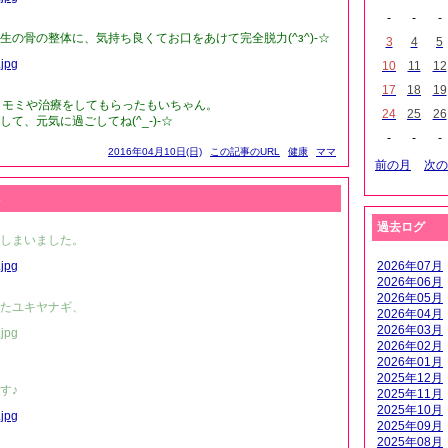
-
-
-
生の骨の整体に、気持ち良くてお口をあけて完全脱力(^з^)-☆
3
4
5
10
11
12
17
18
19
ミモミや治療をしてもらったもいちゃん。
24
25
26
て、元気に過ごしてね(^_-)-☆
-
-
-
2016年04月10日(日)
この記事のURL
健康
ママ
前の月
次の
過去ログ
しまいました。
2026年07月
2026年06月
2026年05月
たユキヤナギ、
2026年04月
2026年03月
2026年02月
2026年01月
2025年12月
す♪
2025年11月
2025年10月
2025年09月
2025年08月