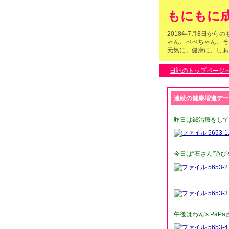
もにもに成
2018年7月8日か
ゃん、べべちゃん、そ
元気に、健康に、しあわ
日記のトップページ
連続の健康増進デー
昨日は鍼治療をしても
今日は“石さん”遊び
午後はわん's Pa