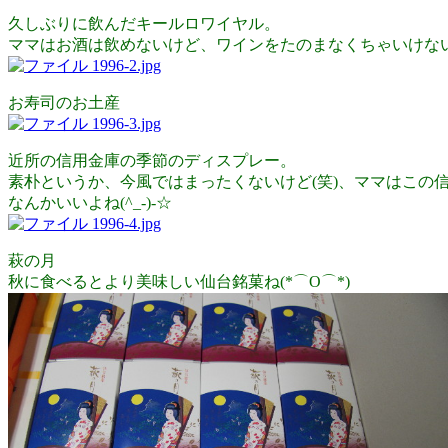
久しぶりに飲んだキールロワイヤル。
ママはお酒は飲めないけど、ワインをたのまなくちゃいけない
お寿司のお土産
近所の信用金庫の季節のディスプレー。
素朴というか、今風ではまったくないけど(笑)、ママはこの
なんかいいよね(^_-)-☆
萩の月
秋に食べるとより美味しい仙台銘菓ね(*⌒O⌒*)