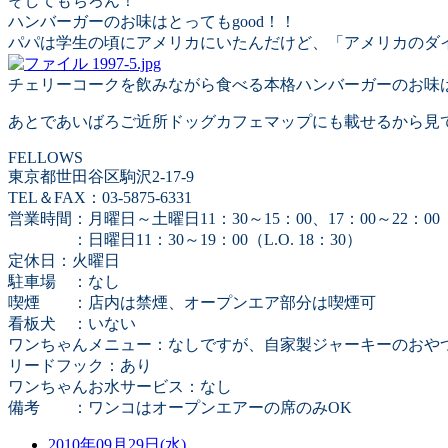
そしてもちろん！
ハンバーガーのお味はとってもgood！！
パパは学生の頃にアメリカにいたんだけど、「アメリカのダイナ
チェリーコークを飲みながら食べる本格ハンバーガーのお味は、♪ア
あとであいばろご近所ドッグカフェマップにも載せるから見
FELLOWS
東京都世田谷区駒沢2-17-9
TEL＆FAX：03-5875-6331
営業時間：月曜日～土曜日11：30～15：00、17：00～22：00（L
：日曜日11：30～19：00（L.O. 18：30）
定休日：火曜日
駐車場 ：なし
喫煙 ：店内は禁煙、オープンエア部分は喫煙可
看板犬 ：いない
ワンちゃんメニュー：なしですが、自家製ジャーキーのおや
リードフック：あり
ワンちゃんお水サービス：なし
備考 ：ワンコはオープンエアーの席のみOK
2010年09月29日(水)