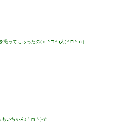
ってもらったの(ｏ＾□＾)人(＾□＾ｏ)
いちゃん(＾ｍ＾)-☆