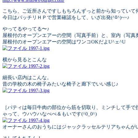
http://www.fellows-burger.com/
こちら、ご近所さんですしもちろんずっと前から知っていて何回
今日はバッチリＨＰで営業確認をして、いざ出発(^ﾛ^)~~♪
やってるやってる〜♪
屋根付のオープンエアーの空間（写真手前）と、室内（写真
屋根付のオープンエアーの空間はワンコOKだよU^ェ^U
横から見るとこんな
細長い店内はこんな。
昔の学校の木の椅子みたいな椅子と廊下でいい感じ♪
［パティは毎日牛肉の部位から筋を切取り、ミンチして手で
ゃって、ウハウハなべべ＆もいです(^0_0^)
オーナーさんのおうちにはジャックラッセルテリアちゃんがい