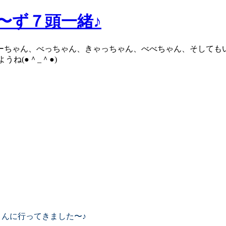
ろ〜ず７頭一緒♪
ブーちゃん、べっちゃん、きゃっちゃん、べべちゃん、そしても
ね(●＾_＾●)
さんに行ってきました〜♪