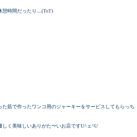
ったり....(ToT)ゞ
った筋で作ったワンコ用のジャーキーをサービスしてもらっち
しく美味しいありがた〜いお店ですU^ェ^U