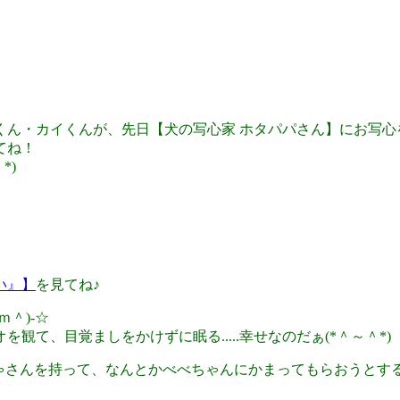
・カイくんが、先日【犬の写心家 ホタパパさん】にお写心を撮
てね！
*)
い』】
を見てね♪
＾)-☆
て、目覚ましをかけずに眠る.....幸せなのだぁ(*＾～＾*)
ゃさんを持って、なんとかべべちゃんにかまってもらおうとするも