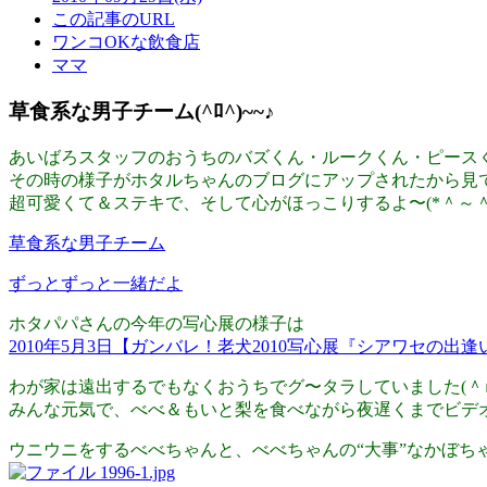
この記事のURL
ワンコOKな飲食店
ママ
草食系な男子チーム(^ﾛ^)~~♪
あいばろスタッフのおうちのバズくん・ルークくん・ピースくん
その時の様子がホタルちゃんのブログにアップされたから見
超可愛くて＆ステキで、そして心がほっこりするよ〜(*＾～＾
草食系な男子チーム
ずっとずっと一緒だよ
ホタパパさんの今年の写心展の様子は
2010年5月3日【ガンバレ！老犬2010写心展『シアワセの出逢
わが家は遠出するでもなくおうちでグ〜タラしていました(＾ｍ
みんな元気で、べべ＆もいと梨を食べながら夜遅くまでビデオを観
ウニウニをするべべちゃんと、べべちゃんの“大事”なかぼち