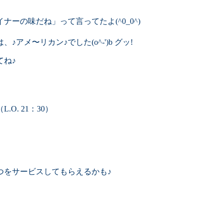
ーの味だね」って言ってたよ(^0_0^)
メ〜リカン♪でした(o^-')b グッ!
てね♪
.O. 21：30）
つをサービスしてもらえるかも♪