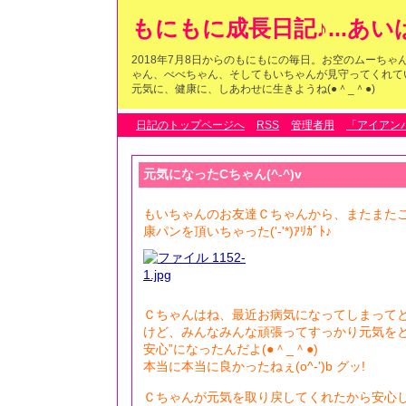
もにもに成長日記♪...あ
2018年7月8日からのもにもにの毎日。お空のムーち
ゃん、べべちゃん、そしてもいちゃんが見守ってくれている
元気に、健康に、しあわせに生きようね(●＾_＾●)
日記のトップページへ
RSS
管理者用
「アイアン
元気になったCちゃん(^-^)v
もいちゃんのお友達Ｃちゃんから、またまた
康パンを頂いちゃった('-'*)ｱﾘｶﾞﾄ♪
Ｃちゃんはね、最近お病気になってしまって
けど、みんなみんな頑張ってすっかり元気をと
安心”になったんだよ(●＾_＾●)
本当に本当に良かったねぇ(o^-')b グッ!
Ｃちゃんが元気を取り戻してくれたから安心