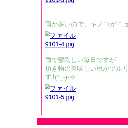
雨が多いので、キノコがニ
雨で鬱陶しい毎日ですが
頂き物の美味しい桃がツル
す⤴️(^_-)-☆