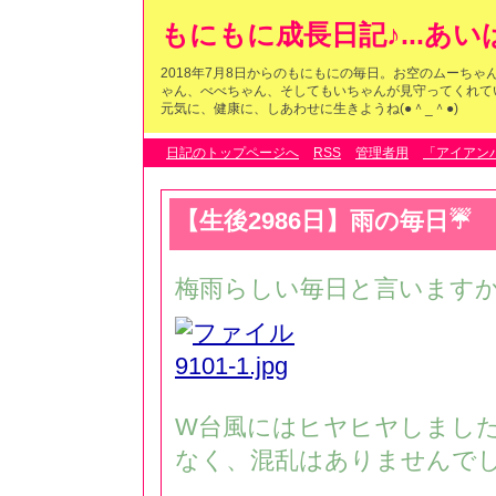
もにもに成長日記♪...あ
2018年7月8日からのもにもにの毎日。お空のムーち
ゃん、べべちゃん、そしてもいちゃんが見守ってくれている
元気に、健康に、しあわせに生きようね(●＾_＾●)
日記のトップページへ
RSS
管理者用
「アイアン
【生後2986日】雨の毎日☔️
梅雨らしい毎日と言いますか.
W台風にはヒヤヒヤしまし
なく、混乱はありませんで