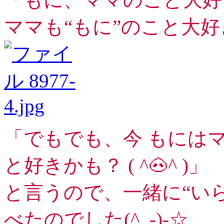
ママも“もに”のこと大好き
「でもでも、今 もには
と好きかも？ ( ^🐽^ )」
と言うので、一緒に“い
べたのでした(^_-)-☆