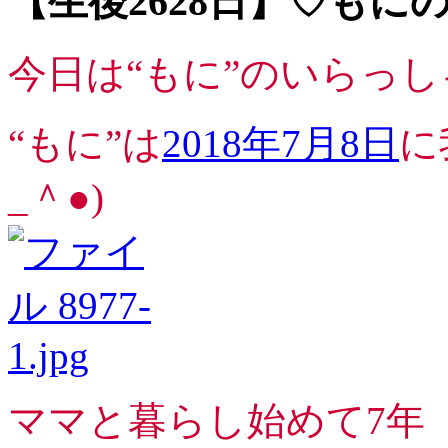
【生後2628日】♡も
今日は“もに”のいらっし
“もに”は
2018年7月8日
に
_＾●)
ママと暮らし始めて7年（*