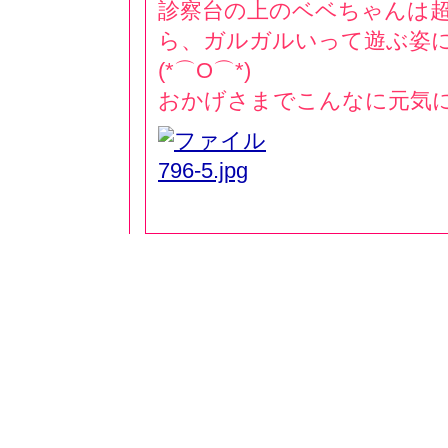
診察台の上のベベちゃんは
ら、ガルガルいって遊ぶ姿
(*⌒O⌒*)
おかげさまでこんなに元気にな