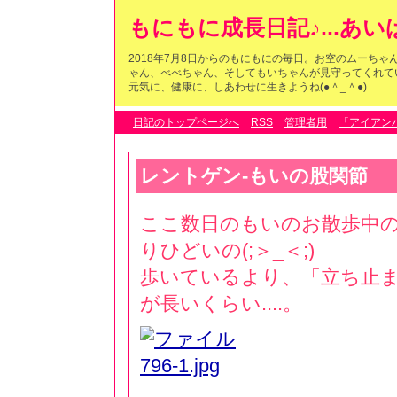
もにもに成長日記♪...あ
2018年7月8日からのもにもにの毎日。お空のムーち
ゃん、べべちゃん、そしてもいちゃんが見守ってくれている
元気に、健康に、しあわせに生きようね(●＾_＾●)
日記のトップページへ
RSS
管理者用
「アイアン
レントゲン-もいの股関節
ここ数日のもいのお散歩中
りひどいの(;＞_＜;)
歩いているより、「立ち止
が長いくらい....。