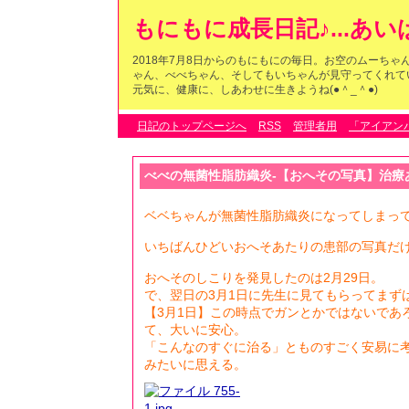
もにもに成長日記♪...あ
2018年7月8日からのもにもにの毎日。お空のムーち
ゃん、べべちゃん、そしてもいちゃんが見守ってくれている
元気に、健康に、しあわせに生きようね(●＾_＾●)
日記のトップページへ
RSS
管理者用
「アイアン
べべの無菌性脂肪織炎-【おへその写真】治療あ
ベベちゃんが無菌性脂肪織炎になってしまって
いちばんひどいおへそあたりの患部の写真だ
おへそのしこりを発見したのは2月29日。
で、翌日の3月1日に先生に見てもらってまず
【3月1日】この時点でガンとかではないであ
て、大いに安心。
「こんなのすぐに治る」とものすごく安易に
みたいに思える。