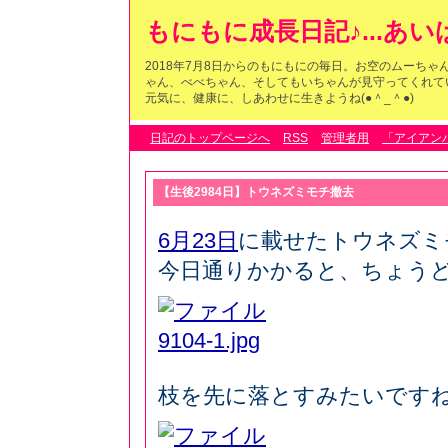
もにもに成長日記♪...あ
2018年7月8日からのもにもにの毎日。お空のムーち
ゃん、べべちゃん、そしてもいちゃんが見守ってくれている
元気に、健康に、しあわせに生きようね(●＾_＾●)
日記のトップページへ
RSS
管理者用
「アイアン
【生後2984日】トウネズミモチ撤去
6月23日
に載せたトウネズミ
今日通りかかると、ちょう
枝を先に落とすみたいです