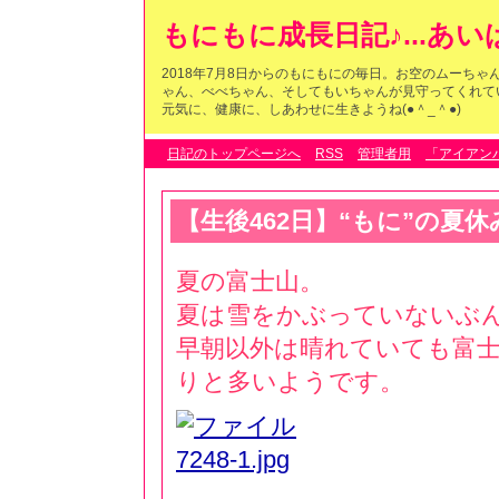
もにもに成長日記♪...あ
2018年7月8日からのもにもにの毎日。お空のムーち
ゃん、べべちゃん、そしてもいちゃんが見守ってくれている
元気に、健康に、しあわせに生きようね(●＾_＾●)
日記のトップページへ
RSS
管理者用
「アイアン
【生後462日】“もに”の夏休み
夏の富士山。
夏は雪をかぶっていないぶ
早朝以外は晴れていても富
りと多いようです。