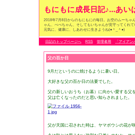
もにもに成長日記♪...あ
2018年7月8日からのもにもにの毎日。お空のムーち
ゃん、べべちゃん、そしてもいちゃんが見守ってくれている
元気に、健康に、しあわせに生きようね(●＾_＾●)
日記のトップページへ
RSS
管理者用
「アイアン
父の百か日
9月だというのに焼けるように暑い日。
大好きな父の百か日の法要でした。
父の新しいおうち（お墓）に向かい愛する父
父は亡くなったのだと思い知らされました。
父が天国に召された時は、ヤマボウシの花が